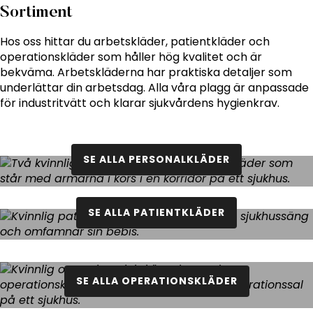
Sortiment
Hos oss hittar du arbetskläder, patientkläder och
operationskläder som håller hög kvalitet och är
bekväma. Arbetskläderna har praktiska detaljer som
underlättar din arbetsdag. Alla våra plagg är anpassade
för industritvätt och klarar sjukvårdens hygienkrav.
SE ALLA PERSONALKLÄDER
Personalkläder
SE ALLA PATIENTKLÄDER
Patientkläder
SE ALLA OPERATIONSKLÄDER
Operationskläder