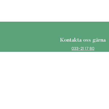
Kontakta oss gärna
033-21 17 80
info@martinsontextile.com
Martinson / HejMar AB
Katrinedalsgatan 13 A
504 51 Borås