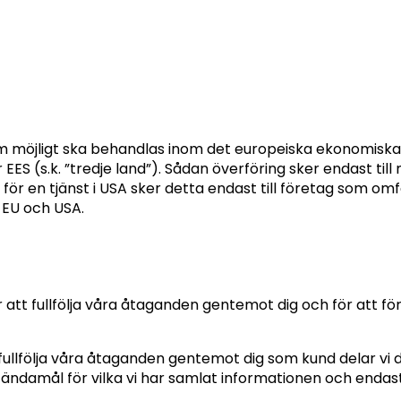
 som möjligt ska behandlas inom det europeiska ekonomis
EES (s.k. ”tredje land”). Sådan överföring sker endast ti
för en tjänst i USA sker detta endast till företag som omfa
 EU och USA.
 att fullfölja våra åtaganden gentemot dig och för att f
fullfölja våra åtaganden gentemot dig som kund delar vi 
ändamål för vilka vi har samlat informationen och endast 