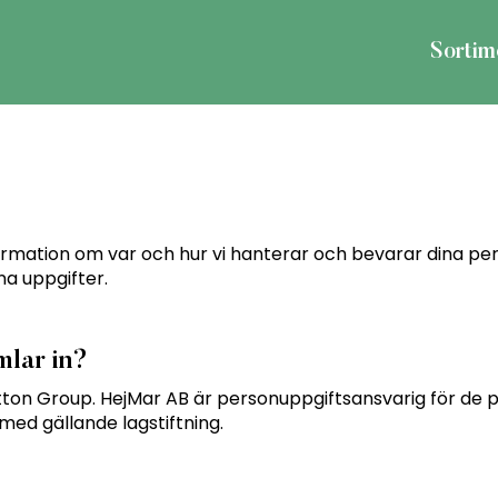
Sortim
 information om var och hur vi hanterar och bevarar dina p
na uppgifter.
mlar in?
tton Group. HejMar AB är personuppgiftsansvarig för de
med gällande lagstiftning.