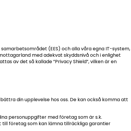
ka samarbetsområdet (EES) och alla våra egna IT-system,
ll mottagarland med adekvat skyddsnivå och i enlighet
ttas av det så kallade ”Privacy Shield”, vilken är en
örbättra din upplevelse hos oss. De kan också komma att
dina personuppgifter med företag som är s.k.
till företag som kan lämna tillräckliga garantier