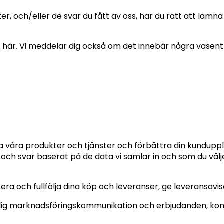
r, och/eller de svar du fått av oss, har du rätt att lämna
id här. Vi meddelar dig också om det innebär några väsentl
kla våra produkter och tjänster och förbättra din kundup
 och svar baserat på de data vi samlar in och som du välje
ra och fullfölja dina köp och leveranser, ge leveransavis
cka dig marknadsföringskommunikation och erbjudanden, 