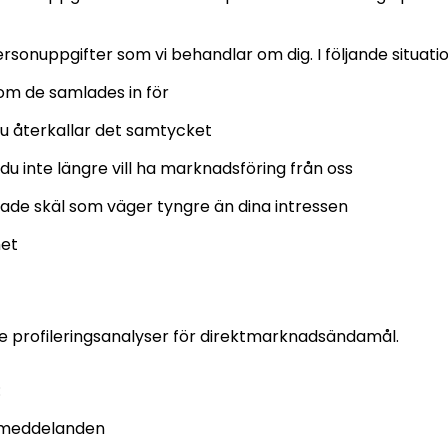
rsonuppgifter som vi behandlar om dig. I följande situati
om de samlades in för
u återkallar det samtycket
u inte längre vill ha marknadsföring från oss
gade skäl som väger tyngre än dina intressen
het
sive profileringsanalyser för direktmarknadsändamål.
:
gsmeddelanden