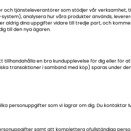
rer och tjänsteleverantörer som stödjer vår verksamhet, t
-system), analysera hur våra produkter används, leverer
r aldrig dina uppgifter vidare till tredje part, och komme
g till den nya ägaren.
tt tillhandahålla en bra kundupplevelse för dig eller för at
iska transaktioner i samband med köp) sparas under den 
vilka personuppgifter som vi lagrar om dig. Du kontakta
 personuppgifter samt att komplettera ofullständiga pers