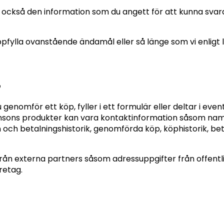
också den information som du angett för att kunna svara
ppfylla ovanstående ändamål eller så länge som vi enligt l
?
 genomför ett köp, fyller i ett formulär eller deltar i eve
insons produkter kan vara kontaktinformation såsom na
och betalningshistorik, genomförda köp, köphistorik, be
rån externa partners såsom adressuppgifter från offentli
öretag.