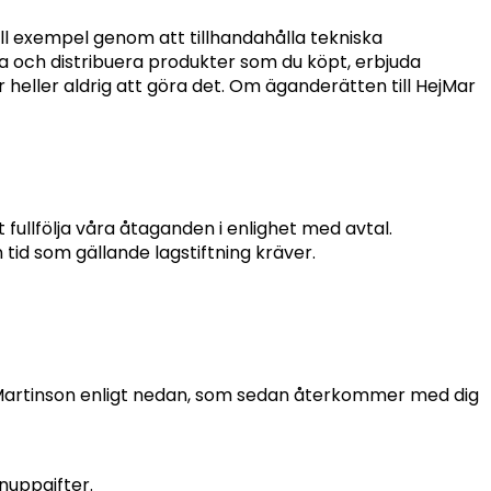
ill exempel genom att tillhandahålla tekniska
a och distribuera produkter som du köpt, erbjuda
r heller aldrig att göra det. Om äganderätten till HejMar
t fullfölja våra åtaganden i enlighet med avtal.
tid som gällande lagstiftning kräver.
r Martinson enligt nedan, som sedan återkommer med dig
onuppgifter.