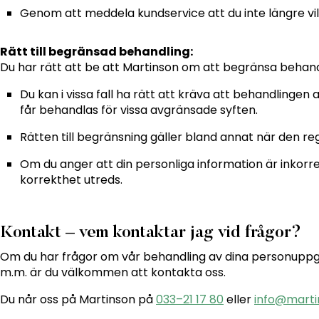
Genom att meddela kundservice att du inte längre vi
Rätt till begränsad behandling:
Du har rätt att be att Martinson om att begränsa behandl
Du kan i vissa fall ha rätt att kräva att behandling
får behandlas för vissa avgränsade syften.
Rätten till begränsning gäller bland annat när den re
Om du anger att din personliga information är inko
korrekthet utreds.
Kontakt – vem kontaktar jag vid frågor?
Om du har frågor om vår behandling av dina personuppgif
m.m. är du välkommen att kontakta oss.
Du når oss på Martinson på
033–21 17 80
eller
info@marti