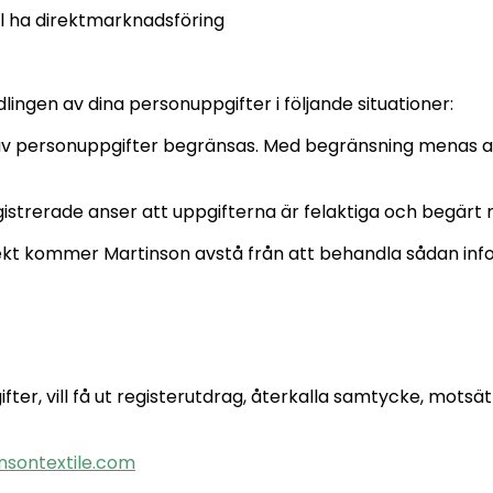
ll ha direktmarknadsföring
ingen av dina personuppgifter i följande situationer:
en av personuppgifter begränsas. Med begränsning menas a
gistrerade anser att uppgifterna är felaktiga och begärt 
rrekt kommer Martinson avstå från att behandla sådan in
ter, vill få ut registerutdrag, återkalla samtycke, mots
nsontextile.com