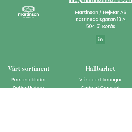
info@martinsontextile.com
Martinson / HejMar AB
Katrinedalsgatan 13 A
504 51 Borås
Vårt sortiment
Hållbarhet
Personalkläder
Våra certifieringar
Patientkläder
Code of Conduct
Operationskläder
Om oss
Vår historia